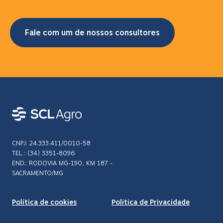
Fale com um de nossos consultores
CNPJ: 24.333.411/0010-58
TEL.: (34) 3351-8096
END.: RODOVIA MG-190, KM 187 -
SACRAMENTO/MG
Política de cookies
Política de Privacidade