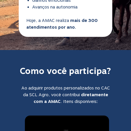
Ganhos emocionais
Avanços na autonomia
Hoje, a AMAC realiza
mais de 300
atendimentos por ano.
Como você participa?
Ao adquirir produtos personalizados no CAC
da SCL Agro, você contribui
diretamente
com a AMAC
. Itens disponíveis: